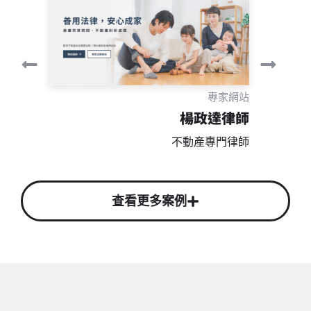
專家網站
專家網站
楊政達律師
趙希瑀
不動產專門律師
地產顧問
查看更多案例